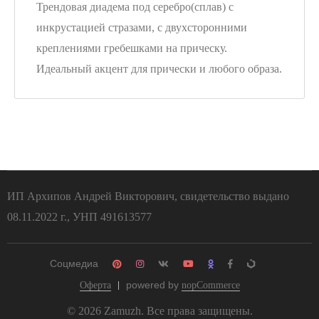
Трендовая диадема под серебро(сплав) с
инкрустацией стразами, с двухсторонними
креплениями гребешками на прическу.
Идеальный акцент для прически и любого образа.
ИП Архипов Андрей Викторович, свидетельство выдано
08.11.2022 г., УНП 491613577
Соцмедиа
powered by
Оферта
nopCommerce
© 2026 Zamuzh. Все права защищены.