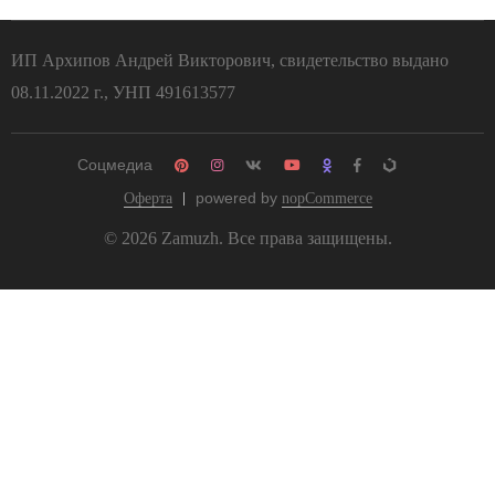
ИП Архипов Андрей Викторович, свидетельство выдано
08.11.2022 г., УНП 491613577
Соцмедиа
powered by
Оферта
nopCommerce
© 2026 Zamuzh. Все права защищены.