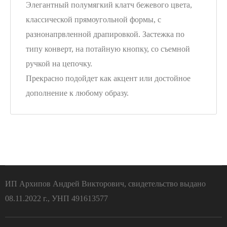
Элегантный полумягкий клатч бежевого цвета,
классической прямоугольной формы, с
разнонапрвленной драпировкой. Застежка по
типу конверт, на потайную кнопку, со съемной
ручкой на цепочку.
Прекрасно подойдет как акцент или достойное
дополнение к любому образу.
ИП Архипов Андрей Викторович, свидетельство выдано
08.11.2022 г., УНП 491613577