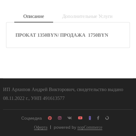
Описание
Дополнительные Услуги
ПРОКАТ 1350BYN/ ПРОДАЖА 1750BYN
ИП Архипов Андрей Викторович, свидетельство выдано
08.11.2022 г., УНП 491613577
Соцмедиа
powered by
Оферта
nopCommerce