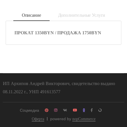
Описание
Дополнительные Услуги
ПРОКАТ 1350BYN / ПРОДАЖА 1750BYN
ИП Архипов Андрей Викторович, свидетельство выдано
08.11.2022 г., УНП 491613577
Соцмедиа
powered by
Оферта
nopCommerce