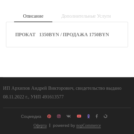
Описание
Дополнительные Услуги
ПРОКАТ 1350BYN / ПРОДАЖА 1750BYN
ИП Архипов Андрей Викторович, свидетельство выдано
08.11.2022 г., УНП 491613577
Соцмедиа
powered by
Оферта
nopCommerce