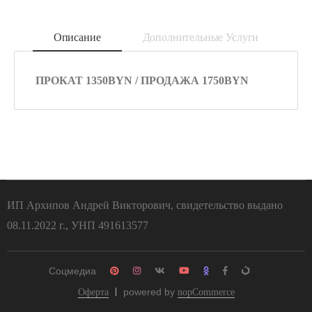
Описание
Дополнительные Услуги
ПРОКАТ 1350BYN / ПРОДАЖА 1750BYN
ИП Архипов Андрей Викторович, свидетельство выдано
08.11.2022 г., УНП 491613577
Соцмедиа
powered by
Оферта
nopCommerce