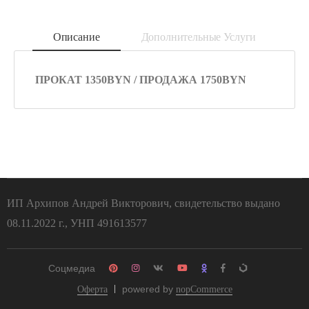
Описание
Дополнительные Услуги
ПРОКАТ 1350BYN / ПРОДАЖА 1750BYN
ИП Архипов Андрей Викторович, свидетельство выдано
08.11.2022 г., УНП 491613577
Соцмедиа
powered by
Оферта
nopCommerce