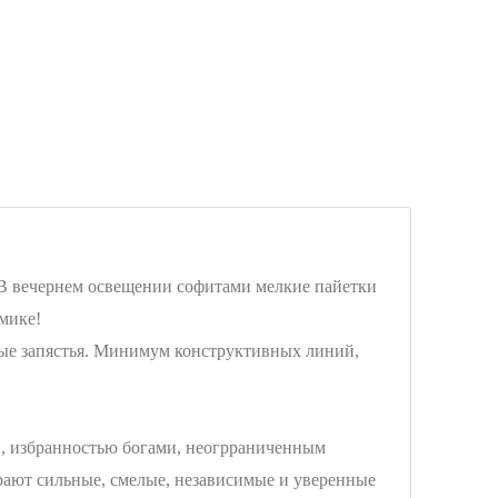
 В вечернем освещении софитами мелкие пайетки
мике!
щные запястья. Минимум конструктивных линий,
ти, избранностью богами, неогрраниченным
ирают сильные, смелые, независимые и уверенные